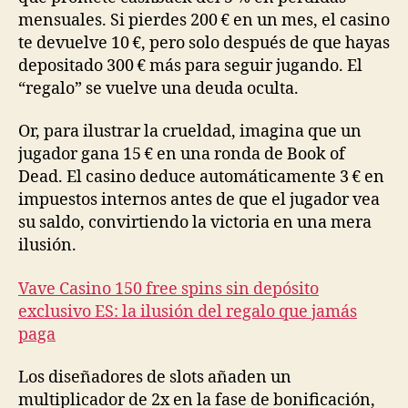
mensuales. Si pierdes 200 € en un mes, el casino
te devuelve 10 €, pero solo después de que hayas
depositado 300 € más para seguir jugando. El
“regalo” se vuelve una deuda oculta.
Or, para ilustrar la crueldad, imagina que un
jugador gana 15 € en una ronda de Book of
Dead. El casino deduce automáticamente 3 € en
impuestos internos antes de que el jugador vea
su saldo, convirtiendo la victoria en una mera
ilusión.
Vave Casino 150 free spins sin depósito
exclusivo ES: la ilusión del regalo que jamás
paga
Los diseñadores de slots añaden un
multiplicador de 2x en la fase de bonificación,