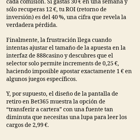
cada comisión. Si gastas 30 € en una semana y
sólo recuperas 12 €, tu ROI (retorno de
inversión) es del 40 %, una cifra que revela la
verdadera pérdida.
Finalmente, la frustración llega cuando
intentas ajustar el tamaño de la apuesta en la
interfaz de 888casino y descubres que el
selector solo permite increments de 0,25 €,
haciendo imposible apostar exactamente 1 € en
algunos juegos específicos.
Y, por supuesto, el diseño de la pantalla de
retiro en Bet365 muestra la opción de
“transferir a cartera” con una fuente tan
diminuta que necesitas una lupa para leer los
cargos de 2,99 €.