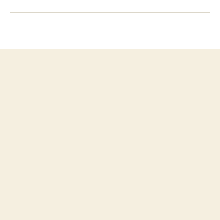
¿QUÉ ACTIVIDADES REALIZAMOS?