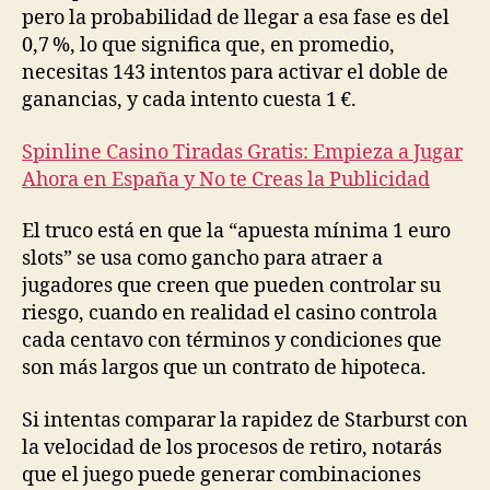
pero la probabilidad de llegar a esa fase es del
0,7 %, lo que significa que, en promedio,
necesitas 143 intentos para activar el doble de
ganancias, y cada intento cuesta 1 €.
Spinline Casino Tiradas Gratis: Empieza a Jugar
Ahora en España y No te Creas la Publicidad
El truco está en que la “apuesta mínima 1 euro
slots” se usa como gancho para atraer a
jugadores que creen que pueden controlar su
riesgo, cuando en realidad el casino controla
cada centavo con términos y condiciones que
son más largos que un contrato de hipoteca.
Si intentas comparar la rapidez de Starburst con
la velocidad de los procesos de retiro, notarás
que el juego puede generar combinaciones