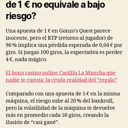
de 1 € no equivale a bajo
riesgo?
Una apuesta de 1 € en Gonzo’s Quest parece
inocente, pero el RTP (retorno al jugador) de
96 % implica una pérdida esperada de 0,04 € por
giro. Si juegas 100 giros, la expectativa es perder
4 €, nada mágico.
El bono casino online Castilla La Mancha que
nadie te cuenta: la cruda realidad del “regalo”
Comparado con una apuesta de 5 € en la misma
máquina, el riesgo sube al 20 % del bankroll,
pero la volatilidad de la máquina te devuelve
más en promedio cada 50 giros, creando la
ilusión de “casi gané”.